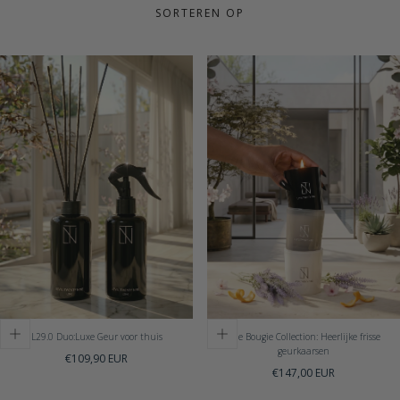
SORTEREN OP
L29.0 Duo:Luxe Geur voor thuis
The Bougie Collection: Heerlijke frisse
geurkaarsen
Normale
€109,90 EUR
Normale
€147,00 EUR
prijs
prijs